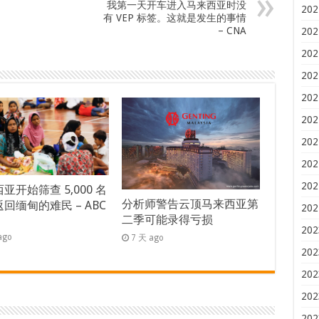
我第一天开车进入马来西亚时没
202
有 VEP 标签。这就是发生的事情
– CNA
202
202
202
202
202
202
202
202
亚开始筛查 5,000 名
分析师警告云顶马来西亚第
回缅甸的难民 – ABC
202
二季可能录得亏损
s
202
ago
7 天 ago
202
202
202
202