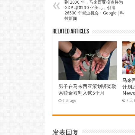
到 2030 年，马来西亚投资将为
GDP 增加 30 亿美元，创造
26500 个就业机会：Google |科
技新闻
Related Articles
马来西
男子在马来西亚策划绑架勒
计划返
索赎金被判入狱5个月
New
7 天 
6 天 ago
发表回复