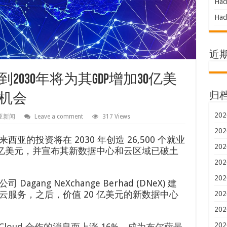
Hac
Hac
近
030年将为其GDP增加30亿美
归
业机会
202
亚新闻
Leave a comment
317 Views
202
的投资将在 2030 年创造 26,500 个就业
202
 亿美元，并宣布其新数据中心和云区域已破土
202
202
ang NeXchange Berhad (DNeX) 建
服务，之后，价值 20 亿美元的新数据中心
202
202
202
le Cloud 合作的消息而上涨 16%，成为布尔萨最