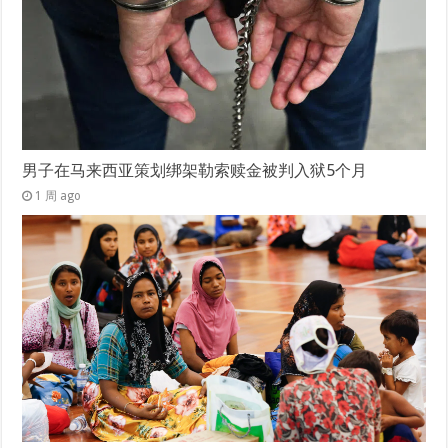
男子在马来西亚策划绑架勒索赎金被判入狱5个月
1 周 ago