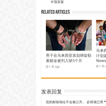
年预算案
Related Articles
马来西
男子在马来西亚策划绑架勒
计划返
索赎金被判入狱5个月
New
1 周 
1 周 ago
发表回复
您的邮箱地址不会被公开。
必填项已用
*