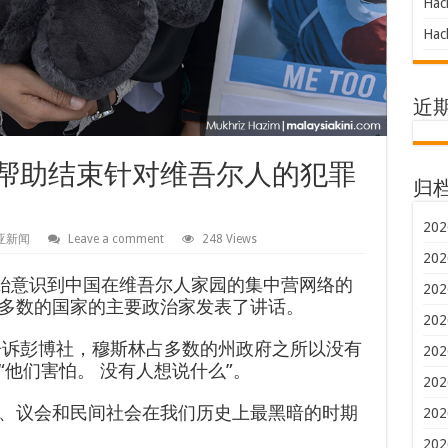
Hac
Hac
近
何帮助结束针对维吾尔人的犯罪
归
202
亚新闻
Leave a comment
248 Views
202
世界开始意识到中国在维吾尔人家园的集中营网络的
202
多数的国家的主要政治家发表了讲话。
202
告诉彭博社，穆斯林占多数的州政府之所以没有
202
他们害怕。 没有人想说什么”。
202
、议会和民间社会在我们历史上最黑暗的时期
202
202