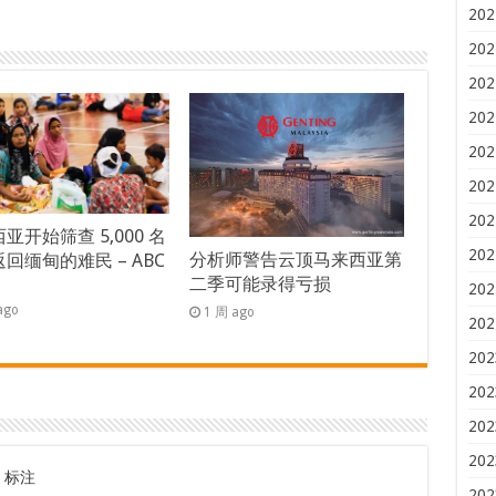
202
202
202
202
202
202
202
亚开始筛查 5,000 名
202
分析师警告云顶马来西亚第
回缅甸的难民 – ABC
二季可能录得亏损
s
202
ago
1 周 ago
202
202
202
202
202
标注
202