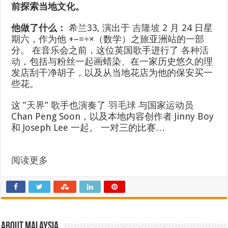
前探索当地文化。
他做了什么：
希兰
33, 演出于
吉隆坡
2 月 24 日星
期六，作为他 +–=÷×（数学）之旅亚洲站的一部
分。 在音乐会之前，这位英国歌手进行了
各种活
动
，包括与粉丝一起画蜡染、在一家历史悠久的理
发店刮干净胡子，以及从当地花店为他的保安买一
些花。
这 ”
天界
” 歌手也演奏了
羽毛球
与国家运动员
Chan Peng Soon，以及本地内容创作者 Jinny Boy
和 Joseph Lee 一起。 一对三的比赛…
阅读更多
About Malaysia