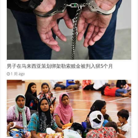
男子在马来西亚策划绑架勒索赎金被判入狱5个月
1 周 ago