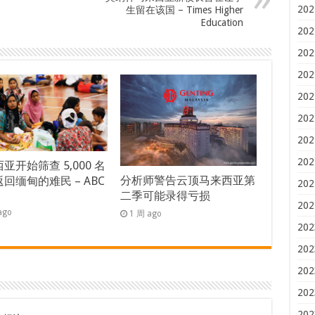
202
生留在该国 – Times Higher
Education
202
202
202
202
202
202
202
亚开始筛查 5,000 名
分析师警告云顶马来西亚第
回缅甸的难民 – ABC
202
二季可能录得亏损
s
202
ago
1 周 ago
202
202
202
202
202