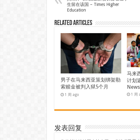
生留在该国 – Times Higher
Education
Related Articles
马来西
男子在马来西亚策划绑架勒
计划返
索赎金被判入狱5个月
New
1 周 
1 周 ago
发表回复