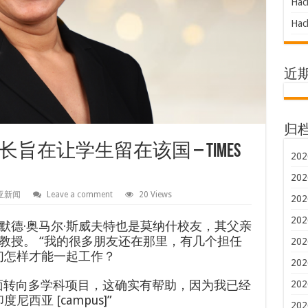
Hac
Hac
近
归
在让学生留在该国 – Times
202
202
亚新闻
Leave a comment
20 Views
202
202
默德·奥马尔·斯威夫特也是莫纳什校友，其父亲
教授。 “我的很多朋友还在那里，有几个担任
202
们怎样才能一起工作？
202
面转向多学科项目，这确实有帮助，因为我已经
202
印度尼西亚
[campus]”
202