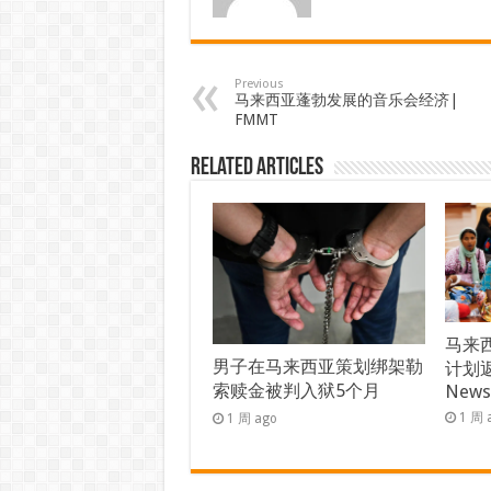
Previous
马来西亚蓬勃发展的音乐会经济|
FMMT
Related Articles
马来西
男子在马来西亚策划绑架勒
计划返
索赎金被判入狱5个月
New
1 周 
1 周 ago