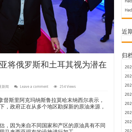
Hac
Hac
近
归
亚将俄罗斯和土耳其视为潜在
202
202
202
亚新闻
Leave a comment
254 Views
202
长拿督斯里阿克玛纳斯鲁拉莫哈末纳西尔表示，
202
下，政府正在从多个地区勘探新的原油来源，
202
202
估，因为来自不同国家和产区的原油具有不同
202
用马来西亚现有的设施进行加工。