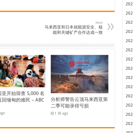
202
202
202
Next
马来西亚和日本就能源安全、核
202
能和关键矿产合作达成一致
202
202
202
202
202
202
亚开始筛查 5,000 名
202
分析师警告云顶马来西亚第
回缅甸的难民 – ABC
202
二季可能录得亏损
s
ago
1 周 ago
202
202
202