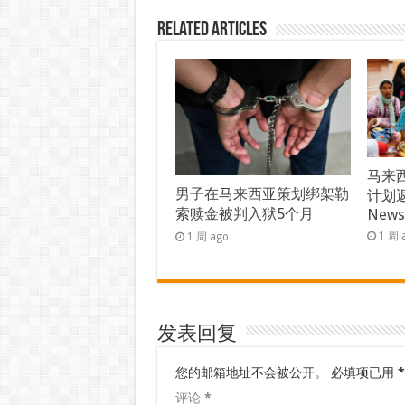
Related Articles
马来西
男子在马来西亚策划绑架勒
计划返
索赎金被判入狱5个月
New
1 周 
1 周 ago
发表回复
您的邮箱地址不会被公开。
必填项已用
*
评论
*