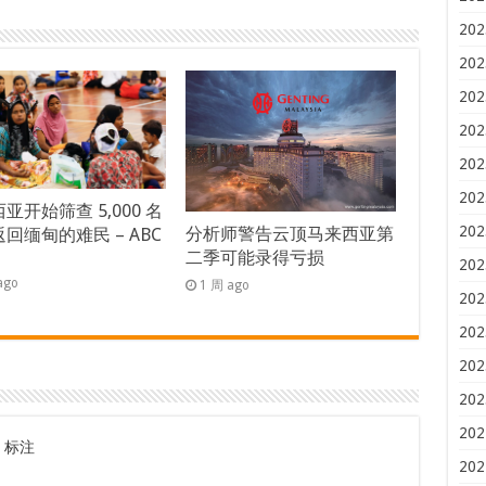
202
202
202
202
202
202
亚开始筛查 5,000 名
202
分析师警告云顶马来西亚第
回缅甸的难民 – ABC
二季可能录得亏损
s
202
ago
1 周 ago
202
202
202
202
202
标注
202