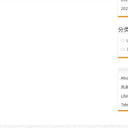
202
分
Ab
馬
Life
Tel