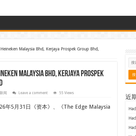
en Malaysia Bhd, Kerjaya Prospek Group Bhd,
laysia Bhd, Kerjaya Prospek
d
新闻
Leave a comment
55 Views
近
年5月31日《资本》、《The Edge Malaysia
Hac
Hac
Hac