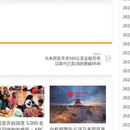
202
202
202
202
202
202
Next
马来西亚寻求300公里反舰导弹
202
以取代已取消的挪威NSM
202
202
202
202
202
202
亚开始筛查 5,000 名
202
分析师警告云顶马来西亚第
回缅甸的难民 – ABC