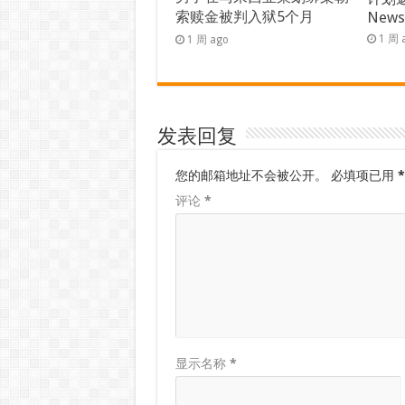
索赎金被判入狱5个月
New
1 周 
1 周 ago
发表回复
您的邮箱地址不会被公开。
必填项已用
*
评论
*
显示名称
*