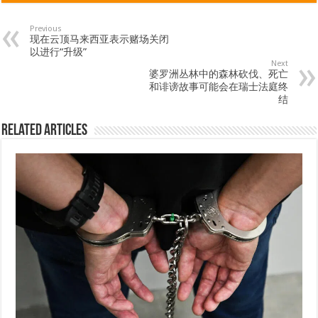
Previous
现在云顶马来西亚表示赌场关闭
以进行“升级”
Next
婆罗洲丛林中的森林砍伐、死亡
和诽谤故事可能会在瑞士法庭终
结
Related Articles