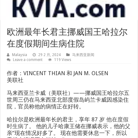
欧洲最年长君主挪威国王哈拉尔
在度假期间生病住院
Malaysia
29 2 月, 2024
马来西亚新闻
Leave a comment
119 Views
作者：VINCENT THIAN 和 JAN M. OLSEN
美联社
马来西亚兰卡威（美联社）——挪威国王哈拉尔五
世周三仍在马来西亚北部度假岛屿兰卡威因感染住
院，官员称他的病情正在好转。
哈拉尔是欧洲最年长的君主，享年 87 岁
他在度假
时生病了
。 他的儿子哈康王储在挪威表示，他的父
亲“现在情况好多了。 现在他需要休息一下，所以