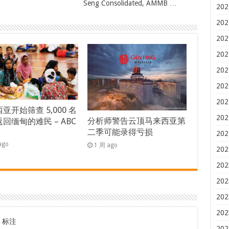
Seng Consolidated, AMMB …
202
202
202
202
202
202
202
亚开始筛查 5,000 名
202
分析师警告云顶马来西亚第
回缅甸的难民 – ABC
二季可能录得亏损
s
202
ago
1 周 ago
202
202
202
202
202
标注
202