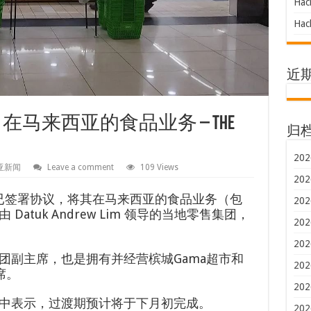
Hac
Hac
近
 在马来西亚的食品业务 – The
归
202
亚新闻
Leave a comment
109 Views
202
I）已签署协议，将其在马来西亚的食品业务（包
202
 Datuk Andrew Lim 领导的当地零售集团，
202
202
团副主席，也是拥有并经营槟城Gama超市和
202
席。
202
中表示，过渡期预计将于下月初完成。
202