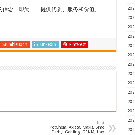
202
相似的信念，即为……提供优质、服务和价值。
202
202
202
Stumbleupon
LinkedIn
Pinterest
202
202
202
202
202
202
202
202
202
Next
PetChem, Axiata, Maxis, Sime
202
Darby, Genting, GENM, Hap