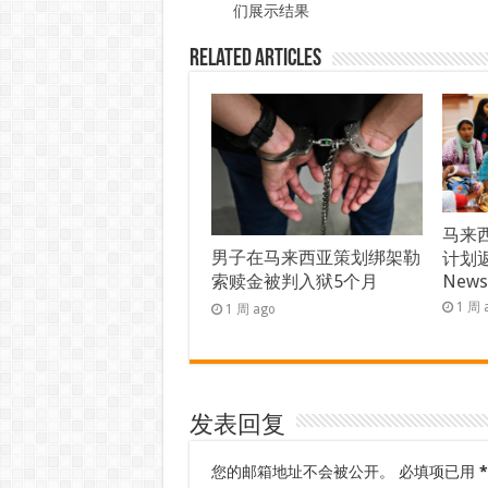
们展示结果
Related Articles
马来西
男子在马来西亚策划绑架勒
计划返
索赎金被判入狱5个月
New
1 周 
1 周 ago
发表回复
您的邮箱地址不会被公开。
必填项已用
*