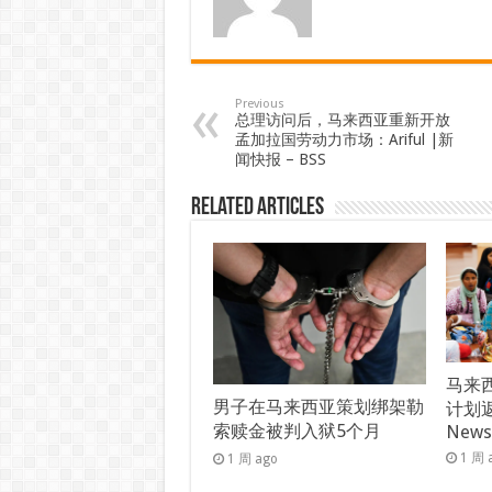
Previous
总理访问后，马来西亚重新开放
孟加拉国劳动力市场：Ariful |新
闻快报 – BSS
Related Articles
马来西
男子在马来西亚策划绑架勒
计划返
索赎金被判入狱5个月
New
1 周 
1 周 ago