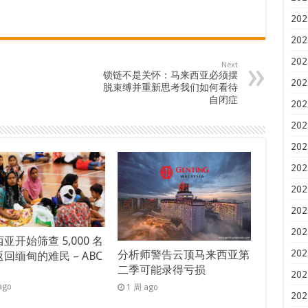
202
202
202
Next
锁链不是关怀：马来西亚必须摆
202
脱束缚并重新思考我们如何看待
自闭症
202
202
202
202
202
202
202
亚开始筛查 5,000 名
202
分析师警告云顶马来西亚第
回缅甸的难民 – ABC
二季可能录得亏损
s
202
ago
1 周 ago
202