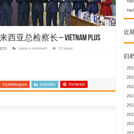
Hac
Hac
近
检察长 – Vietnam Plus
新闻
Leave a comment
53 Views
归
202
202
Stumbleupon
LinkedIn
Pinterest
202
202
202
202
202
202