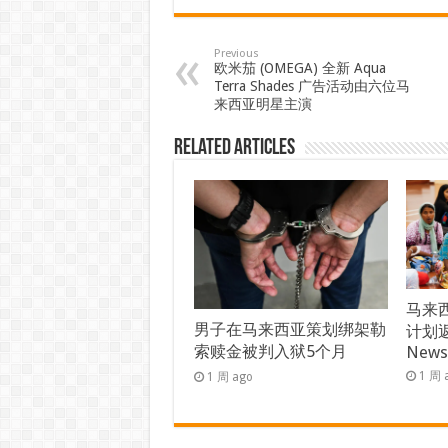
Previous
欧米茄 (OMEGA) 全新 Aqua
Terra Shades 广告活动由六位马
来西亚明星主演
Related Articles
马来西
男子在马来西亚策划绑架勒
计划返
索赎金被判入狱5个月
New
1 周 
1 周 ago