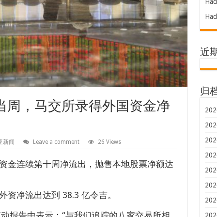
Hac
Hac
近
归
 23 日当周，马交所录得外国资金净
202
202
202
亚新闻
Leave a comment
26 Views
202
资金连续第十周净流出，抛售本地股票净额达
202
202
资净流出达到 38.3 亿令吉。
202
周资金流动报告中表示：“与我们追踪的八家交易所相
202