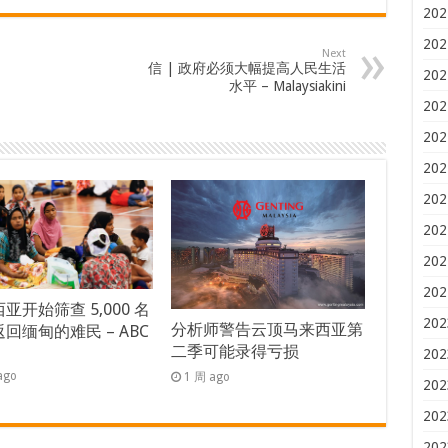
202
202
Next
信 | 政府必须大幅提高人民生活
202
水平 – Malaysiakini
202
202
202
202
202
202
202
亚开始筛查 5,000 名
202
分析师警告云顶马来西亚第
回缅甸的难民 – ABC
二季可能录得亏损
s
202
ago
1 周 ago
202
202
202