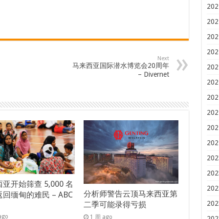
202
202
202
202
Next
马来西亚国际潜水博览会20周年
202
– Divernet
202
202
202
202
202
202
202
亚开始筛查 5,000 名
202
分析师警告云顶马来西亚第
回缅甸的难民 – ABC
202
二季可能录得亏损
s
ago
1 周 ago
202