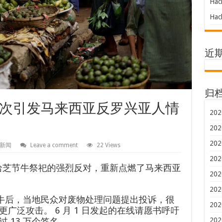
Hac
Hac
近
归
次引发马来西亚反罗兴亚人情
202
202
202
新闻
Leave a comment
22 Views
202
哈芝节牛祭祀的强烈反对，重新点燃了马来西亚
202
202
头牛后，当地民众对废物处理问题提出投诉，很
202
广泛攻击。 6 月 1 日发起的在线请愿书呼吁
202
 13 万个签名。