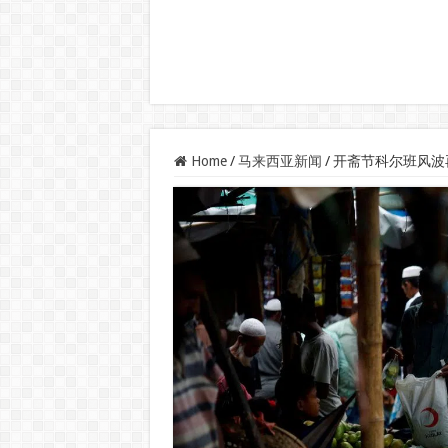
Home
/
马来西亚新闻
/
开斋节科尔班风波