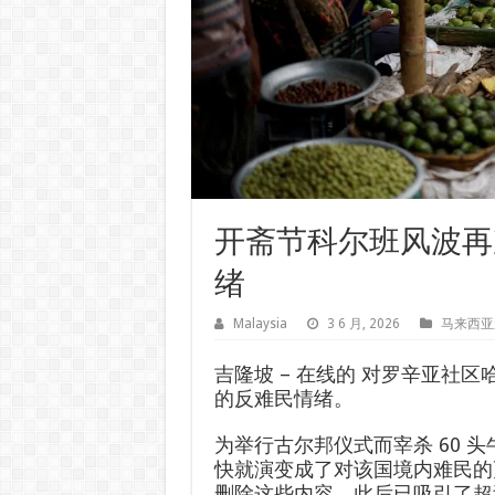
开斋节科尔班风波再
绪
Malaysia
3 6 月, 2026
马来西亚
吉隆坡 –
在线的
对罗辛亚社区
的反难民情绪。
为举行古尔邦仪式而宰杀 60 
快就演变成了对该国境内难民的更
删除这些内容，此后已吸引了超过