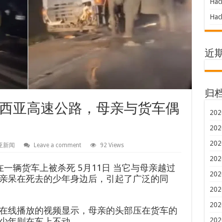
Hac
Hac
近
归
西亚高速公路，母亲与货车偶
202
202
202
亚新闻
Leave a comment
92 Views
202
在一辆货车上被杀死
5月11日
当它与母亲越过
202
亲呆在死去的少年身边后，引起了广泛的同
202
202
在线播放的视频显示，母亲的头部压在货车的
202
少年则在车上不动。