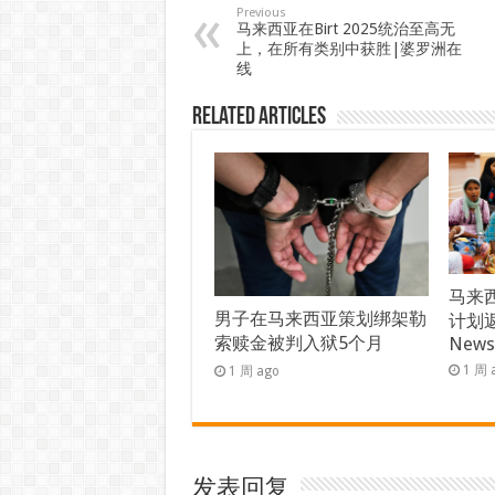
Previous
马来西亚在Birt 2025统治至高无
上，在所有类别中获胜|婆罗洲在
线
Related Articles
马来西
男子在马来西亚策划绑架勒
计划返
索赎金被判入狱5个月
New
1 周 
1 周 ago
发表回复