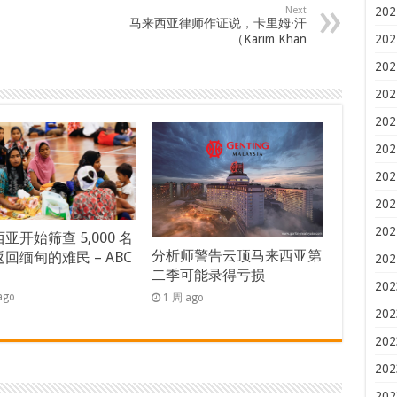
202
Next
马来西亚律师作证说，卡里姆·汗
202
（Karim Khan
202
202
202
202
202
202
202
亚开始筛查 5,000 名
分析师警告云顶马来西亚第
回缅甸的难民 – ABC
202
二季可能录得亏损
s
202
ago
1 周 ago
202
202
202
202