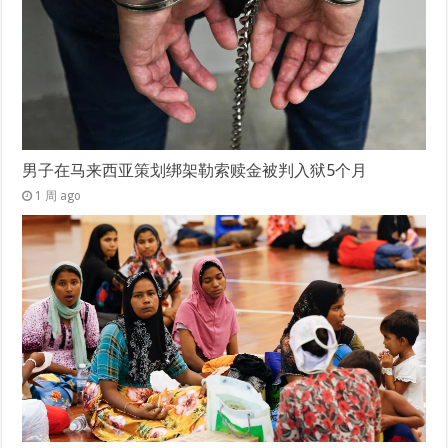
男子在马来西亚策划绑架勒索赎金被判入狱5个月
1 周 ago