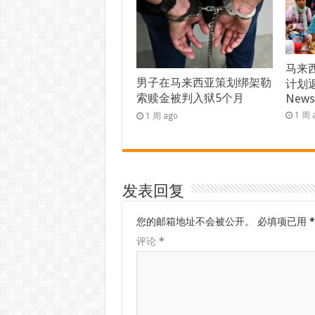
马来西
男子在马来西亚策划绑架勒
计划返
索赎金被判入狱5个月
New
1 周 
1 周 ago
发表回复
您的邮箱地址不会被公开。
必填项已用
*
评论
*