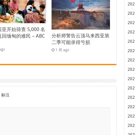
202
202
202
亚开始筛查 5,000 名
202
分析师警告云顶马来西亚第
回缅甸的难民 – ABC
202
二季可能录得亏损
s
ago
1 周 ago
202
202
202
202
202
标注
202
202
202
202
202