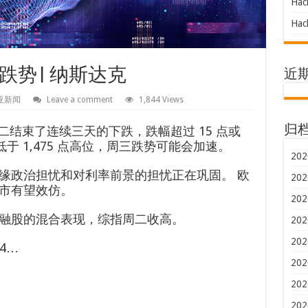
Hac
Hac
跌势| 纳斯达克
近
亚新闻
Leave a comment
1,844 Views
市周二结束了连续三天的下跌，跌幅超过 15 点或
归
于 1,475 点高位，周三跌势可能会加速。
202
缘政治担忧和对利率前景的担忧正在巩固。 欧
202
市有望效仿。
202
融股的混合表现，综指周二收高。
202
202
04…
202
202
202