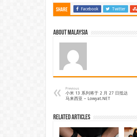
Facebook
Twitter
Share
About Malaysia
Previous
小米 13 系列将于 2 月 27 日抵达
马来西亚 – Lowyat.NET
Related Articles