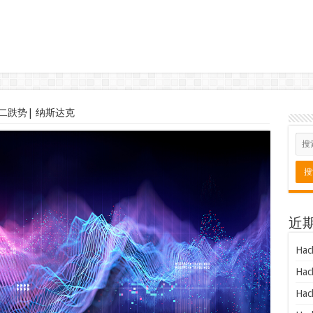
二跌势| 纳斯达克
近
Hac
Hac
Hac