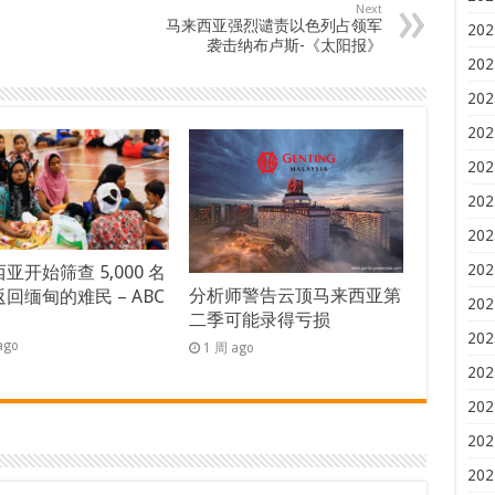
Next
马来西亚强烈谴责以色列占领军
202
袭击纳布卢斯-《太阳报》
202
202
202
202
202
202
202
亚开始筛查 5,000 名
分析师警告云顶马来西亚第
回缅甸的难民 – ABC
202
二季可能录得亏损
s
202
ago
1 周 ago
202
202
202
202