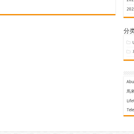
202
分
Ab
馬
Life
Tel