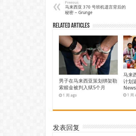
Previous
马来西亚 370 号班机遗言背后的
秘密 – Grunge
Related Articles
马来西
男子在马来西亚策划绑架勒
计划返
索赎金被判入狱5个月
New
1 周 
1 周 ago
发表回复