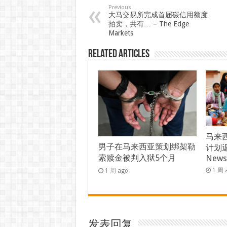
Previous
大马交易所完成首届碳信用额度
拍卖，共有… – The Edge
Markets
Related Articles
马来西
男子在马来西亚策划绑架勒
计划返
索赎金被判入狱5个月
New
1 周 
1 周 ago
发表回复