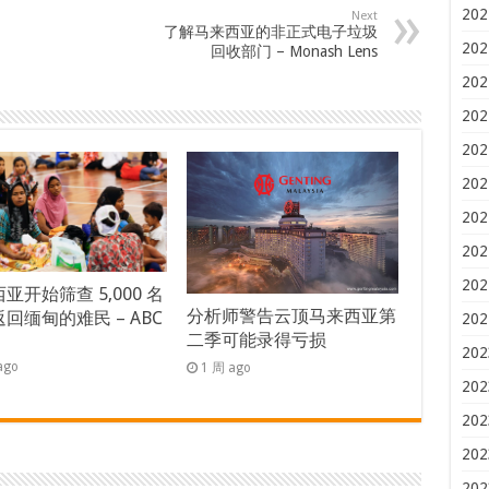
202
Next
了解马来西亚的非正式电子垃圾
202
回收部门 – Monash Lens
202
202
202
202
202
202
202
亚开始筛查 5,000 名
分析师警告云顶马来西亚第
回缅甸的难民 – ABC
202
二季可能录得亏损
s
202
ago
1 周 ago
202
202
202
202