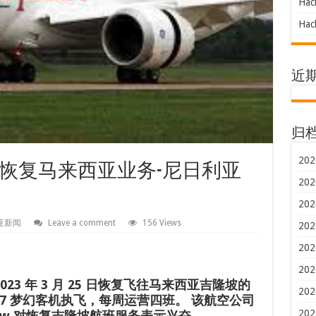
Hac
Hac
近
归
202
恢复马来西亚业务-尼日利亚
202
202
亚新闻
Leave a comment
156 Views
202
202
202
23 年 3 月 25 日恢复飞往马来西亚吉隆坡的
202
87 梦幻客机执飞，每周运营四班。 该航空公司
202
asew 对恢复吉隆坡航班服务表示兴奋。