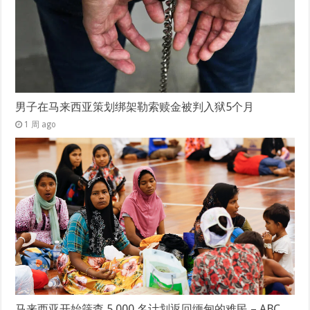
男子在马来西亚策划绑架勒索赎金被判入狱5个月
1 周 ago
马来西亚开始筛查 5,000 名计划返回缅甸的难民 – ABC