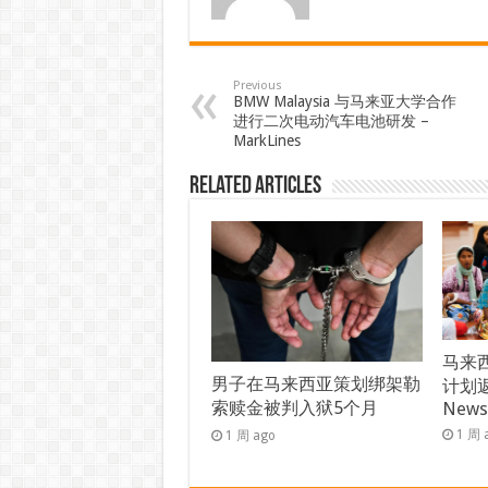
Previous
BMW Malaysia 与马来亚大学合作
进行二次电动汽车电池研发 –
MarkLines
Related Articles
马来西
男子在马来西亚策划绑架勒
计划返
索赎金被判入狱5个月
New
1 周 
1 周 ago