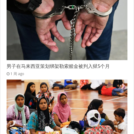
男子在马来西亚策划绑架勒索赎金被判入狱5个月
1 周 ago