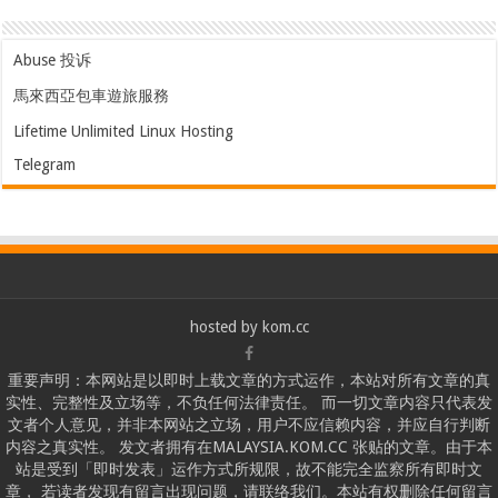
Abuse 投诉
馬來西亞包車遊旅服務
Lifetime Unlimited Linux Hosting
Telegram
hosted by
kom.cc
重要声明：本网站是以即时上载文章的方式运作，本站对所有文章的真
实性、完整性及立场等，不负任何法律责任。 而一切文章内容只代表发
文者个人意见，并非本网站之立场，用户不应信赖内容，并应自行判断
内容之真实性。 发文者拥有在MALAYSIA.KOM.CC 张贴的文章。由于本
站是受到「即时发表」运作方式所规限，故不能完全监察所有即时文
章， 若读者发现有留言出现问题，请联络我们。本站有权删除任何留言