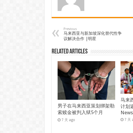
Previous
马来西亚与新加坡深化替代性争
议解决合作 |明星
Related Articles
马来西
男子在马来西亚策划绑架勒
计划返
索赎金被判入狱5个月
New
7 天 
7 天 ago