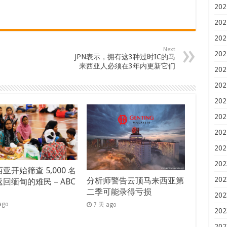
202
202
202
Next
202
JPN表示，拥有这3种过时IC的马
来西亚人必须在3年内更新它们
202
202
202
202
202
202
202
亚开始筛查 5,000 名
202
分析师警告云顶马来西亚第
回缅甸的难民 – ABC
二季可能录得亏损
s
202
ago
7 天 ago
202
202