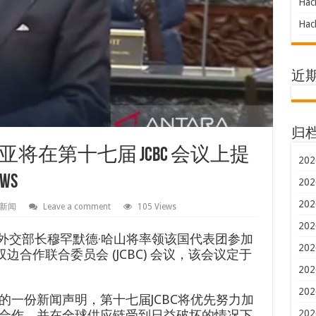
Hac
Hac
近
归
将在第十七届 JCBC 会议上提
202
ws
202
202
新闻
Leave a comment
105 Views
202
西亚外交部长穆罕默德·哈山将率领该国代表团参加
202
边合作联合委员会 (JCBC) 会议，该会议定于
。
202
202
的一份新闻声明，第十七届JCBC将优先努力加
202
合作，并在全球供应链受到日益破坏的情况下