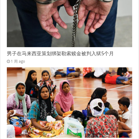
男子在马来西亚策划绑架勒索赎金被判入狱5个月
1 周 ago