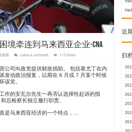
Hac
Hac
近
境牵连到马来西亚企业-CNA
亚新闻
Leave a comment
113 Views
归
202
营公司向政党提供财政捐助。 包括慕尤丁在内
发动政治报复，以期在 6 月或 7 月某个时候
202
坏该党。
202
工作的安瓦尔先生一再否认选择性起诉的指
202
C 和总检察长独立履行职责。
202
直是马来西亚经济的一个特点，…
202
202
202