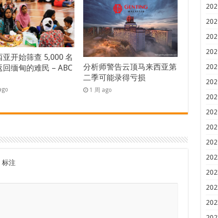
202
202
202
202
亚开始筛查 5,000 名
分析师警告云顶马来西亚第
202
回缅甸的难民 – ABC
二季可能录得亏损
s
202
ago
1 周 ago
202
202
202
202
202
标注
202
202
202
202