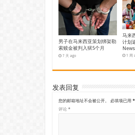
马来西
男子在马来西亚策划绑架勒
计划返
索赎金被判入狱5个月
New
1 周 
7 天 ago
发表回复
您的邮箱地址不会被公开。
必填项已用
*
评论
*