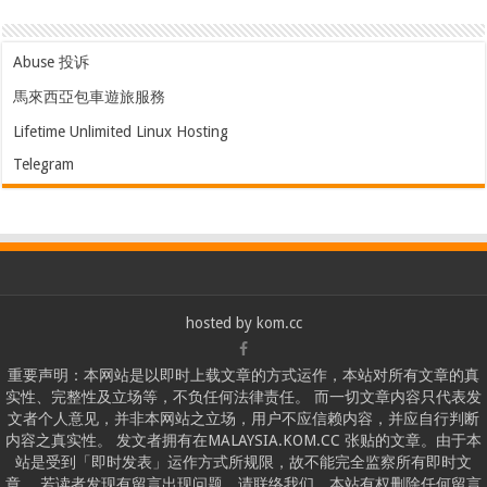
Abuse 投诉
馬來西亞包車遊旅服務
Lifetime Unlimited Linux Hosting
Telegram
hosted by
kom.cc
重要声明：本网站是以即时上载文章的方式运作，本站对所有文章的真
实性、完整性及立场等，不负任何法律责任。 而一切文章内容只代表发
文者个人意见，并非本网站之立场，用户不应信赖内容，并应自行判断
内容之真实性。 发文者拥有在MALAYSIA.KOM.CC 张贴的文章。由于本
站是受到「即时发表」运作方式所规限，故不能完全监察所有即时文
章， 若读者发现有留言出现问题，请联络我们。本站有权删除任何留言