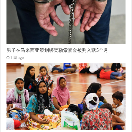
男子在马来西亚策划绑架勒索赎金被判入狱5个月
1 周 ago