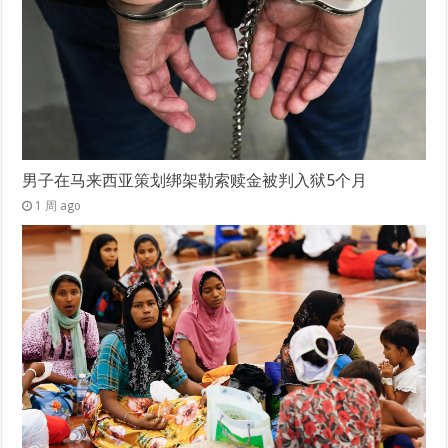
男子在马来西亚策划绑架勒索赎金被判入狱5个月
1 周 ago