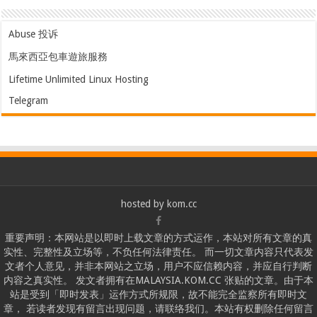
Abuse 投诉
馬來西亞包車遊旅服務
Lifetime Unlimited Linux Hosting
Telegram
hosted by
kom.cc
重要声明：本网站是以即时上载文章的方式运作，本站对所有文章的真
实性、完整性及立场等，不负任何法律责任。 而一切文章内容只代表发
文者个人意见，并非本网站之立场，用户不应信赖内容，并应自行判断
内容之真实性。 发文者拥有在MALAYSIA.KOM.CC 张贴的文章。由于本
站是受到「即时发表」运作方式所规限，故不能完全监察所有即时文
章， 若读者发现有留言出现问题，请联络我们。本站有权删除任何留言