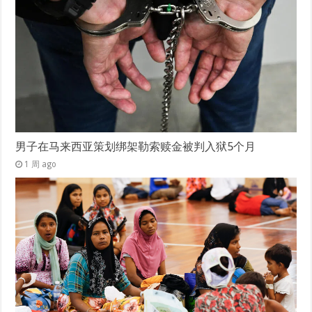
男子在马来西亚策划绑架勒索赎金被判入狱5个月
1 周 ago