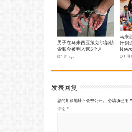
马来西
男子在马来西亚策划绑架勒
计划返
索赎金被判入狱5个月
New
1 周 
1 周 ago
发表回复
您的邮箱地址不会被公开。
必填项已用
*
评论
*