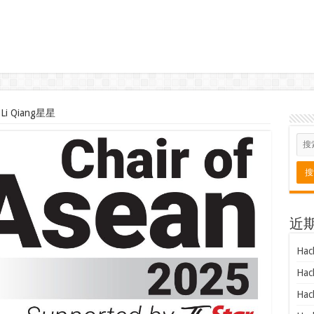
 Qiang星星
近
Hac
Hac
Hac