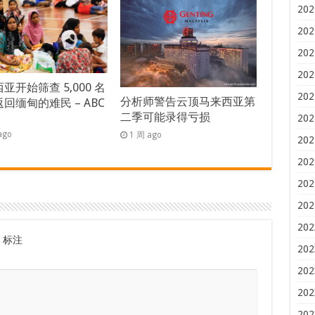
202
202
202
202
亚开始筛查 5,000 名
202
分析师警告云顶马来西亚第
回缅甸的难民 – ABC
二季可能录得亏损
s
202
ago
1 周 ago
202
202
202
202
202
标注
202
202
202
202