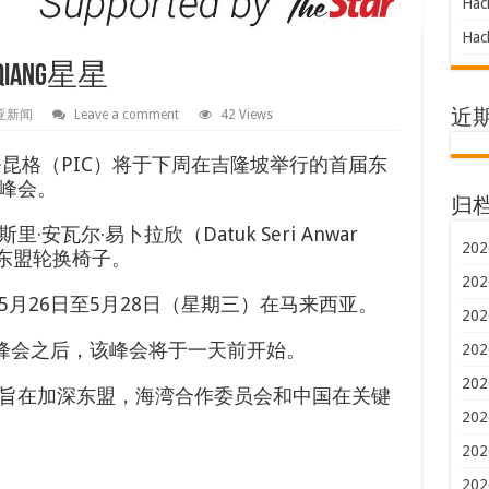
Hac
Hac
iang星星
亚新闻
Leave a comment
42 Views
近
昆格（PIC）将于下周在吉隆坡举行的首届东
国峰会。
归
瓦尔·易卜拉欣（Datuk Seri Anwar
202
任东盟轮换椅子。
202
月26日至5月28日（星期三）在马来西亚。
202
盟峰会之后，该峰会将于一天前开始。
202
202
旨在加深东盟，海湾合作委员会和中国在关键
202
202
202