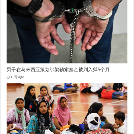
男子在马来西亚策划绑架勒索赎金被判入狱5个月
1 周 ago