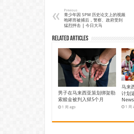
Previous
青少年因 SPM 历史论文上的视频
咆哮而被捕后，警察、政府受到
猛烈抨击 | 今日大马
Related Articles
马来西
男子在马来西亚策划绑架勒
计划返
索赎金被判入狱5个月
New
1 周 
1 周 ago