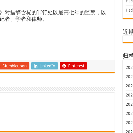
Hac
Hac
》对措辞含糊的罪行处以最高七年的监禁，以
记者、学者和律师。
近
归
Stumbleupon
LinkedIn
Pinterest
202
202
202
202
202
202
202
202