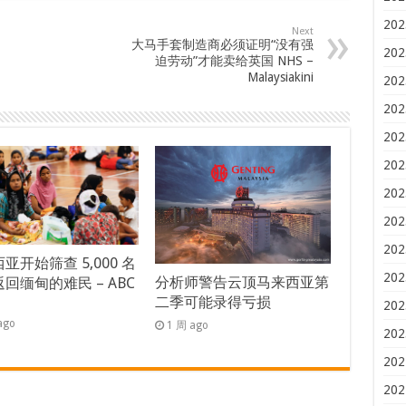
202
Next
大马手套制造商必须证明“没有强
202
迫劳动”才能卖给英国 NHS –
Malaysiakini
202
202
202
202
202
202
202
亚开始筛查 5,000 名
202
分析师警告云顶马来西亚第
回缅甸的难民 – ABC
二季可能录得亏损
s
202
ago
1 周 ago
202
202
202