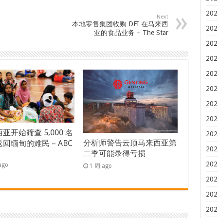
202
Next
本地零售集团收购 DFI 在马来西
202
亚的食品业务 – The Star
202
202
202
202
202
202
亚开始筛查 5,000 名
202
分析师警告云顶马来西亚第
回缅甸的难民 – ABC
202
二季可能录得亏损
s
202
ago
1 周 ago
202
202
202