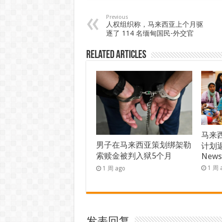
Previous
人权组织称，马来西亚上个月驱
逐了 114 名缅甸国民-外交官
Related Articles
马来西
男子在马来西亚策划绑架勒
计划返
索赎金被判入狱5个月
New
1 周 
1 周 ago