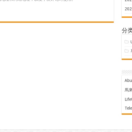
202
分
Ab
馬
Life
Tel