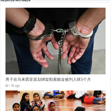
男子在马来西亚策划绑架勒索赎金被判入狱5个月
1 周 ago