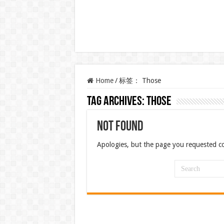
Home
/
标签：
Those
Tag Archives:
Those
Not Found
Apologies, but the page you requested co