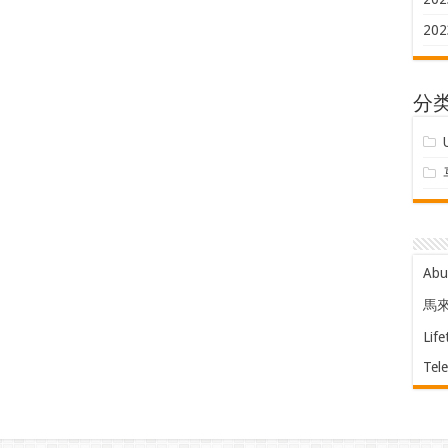
202
分
Ab
馬
Life
Tel