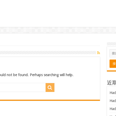
uld not be found. Perhaps searching will help.
近
Hac
Hac
Hac