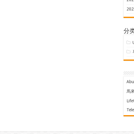
202
分
Ab
馬
Life
Tel