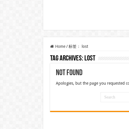
Home
/
标签：
lost
Tag Archives:
lost
Not Found
Apologies, but the page you requested co