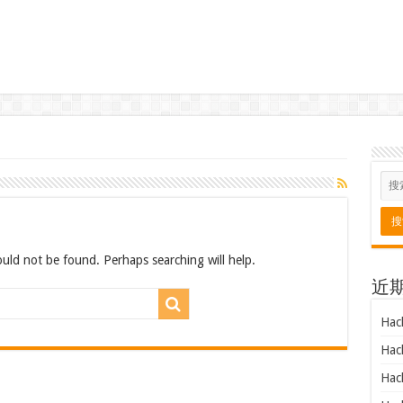
uld not be found. Perhaps searching will help.
近
Hac
Hac
Hac