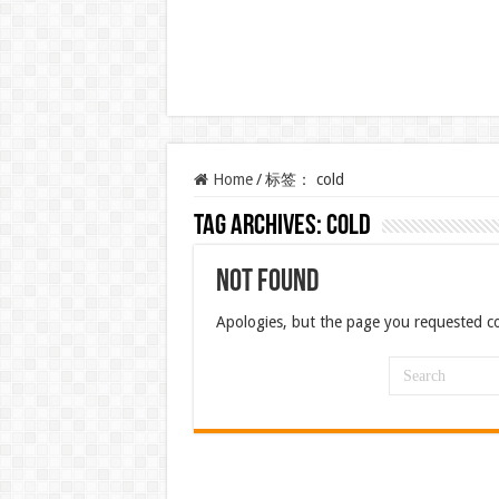
Home
/
标签：
cold
Tag Archives:
cold
Not Found
Apologies, but the page you requested co