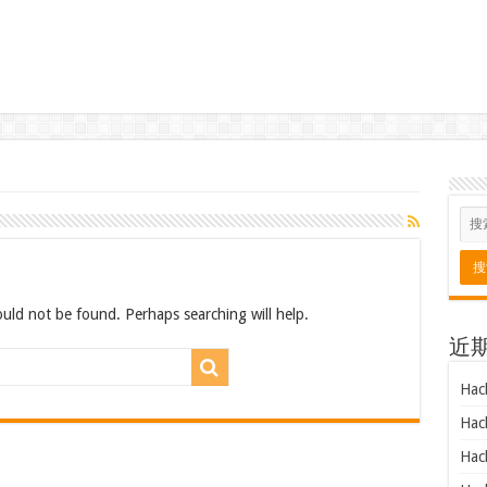
uld not be found. Perhaps searching will help.
近
Hac
Hac
Hac