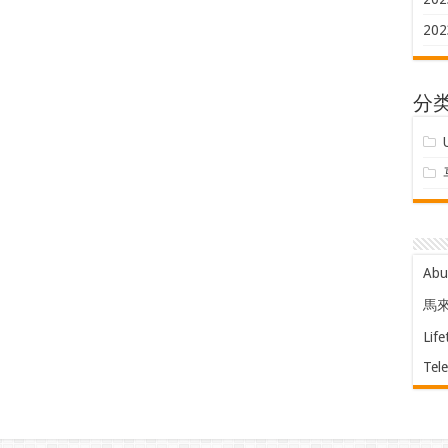
202
分
Ab
馬
Life
Tel