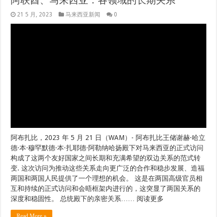
互和持续的正式访问和会晤框架内进行的，这突显了两国关系的
深度和稳固性。 总统殿下的亲密关系…… 阅读更多
Read More »
APU SoMAD 学生和教师在轮辋设计挑战赛中
大获全胜
21 5 月, 2023
马来西亚新闻
0
18名参赛者获得了比赛前32名的名额 18 名参赛者中有 3 名晋级
前 10 名 除了它们在提升整体驾驶体验方面的关键作用外，将艺
术元素与工程和谐融合的轮辋设计对于满足人们的审美需求至关
重要。 很少有人比亚太科技大学 (APU) 媒体、艺术与设计学院
(SoMAD) 的工业设计文学学士学生 Bryan Teh Yea Quan 更了解这
一点。 Teh 在著名的 Art of Wheels: Rim Design Challenge 2022
中获得冠军头衔。由 Giant Light Metal Technology Malaysia
(GLM) 主办，这个受人尊敬的… 阅读更多
Read More »