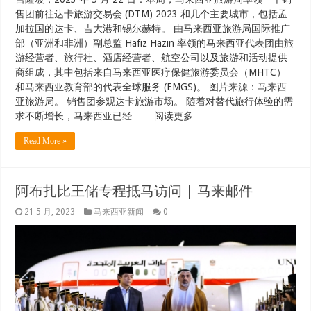
Read More »
阿布扎比王储专程抵马访问 | 马来邮件
21 5 月, 2023
马来西亚新闻
0
雪邦，5月21日——阿布扎比王储兼阿布扎比执行委员会主席谢
赫哈立德·本·穆罕默德·本·扎耶德·阿勒纳哈扬今晚抵达这里，开始