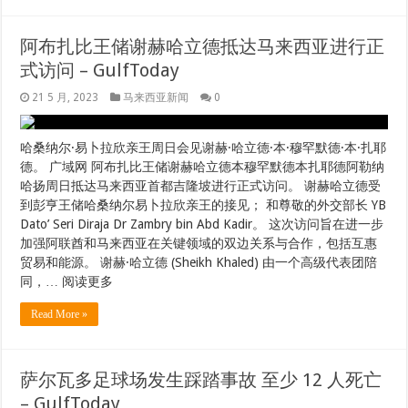
德。 广域网 阿布扎比王储谢赫哈立德本穆罕默德本扎耶德阿勒纳
哈扬周日抵达马来西亚首都吉隆坡进行正式访问。 谢赫哈立德受
到彭亨王储哈桑纳尔易卜拉欣亲王的接见； 和尊敬的外交部长 YB
Dato’ Seri Diraja Dr Zambry bin Abd Kadir。 这次访问旨在进一步
加强阿联酋和马来西亚在关键领域的双边关系与合作，包括互惠
贸易和能源。 谢赫·哈立德 (Sheikh Khaled) 由一个高级代表团陪
同，… 阅读更多
Read More »
萨尔瓦多足球场发生踩踏事故 至少 12 人死亡
– GulfToday
21 5 月, 2023
马来西亚新闻
0
在圣萨尔瓦多发生踩踏事件后，一名受伤的球迷被抬到库斯卡特
兰体育场的场地。 美联社 海湾今日报道 中美洲政府在推特上
说，周六，萨尔瓦多一座足球场发生踩踏事件，造成至少 12 人死
亡，受伤人数不详。 周六晚上，Alianza FC 和 Club Deportivo
FAS 球队在首都圣萨尔瓦多的 Cuscatlan 体育场进行了一场四分之