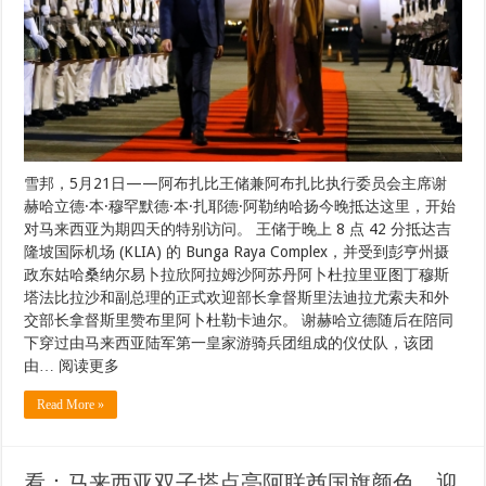
对马来西亚为期四天的特别访问。 王储于晚上 8 点 42 分抵达吉
隆坡国际机场 (KLIA) 的 Bunga Raya Complex，并受到彭亨州摄
政东姑哈桑纳尔易卜拉欣阿拉姆沙阿苏丹阿卜杜拉里亚图丁穆斯
塔法比拉沙和副总理的正式欢迎部长拿督斯里法迪拉尤索夫和外
交部长拿督斯里赞布里阿卜杜勒卡迪尔。 谢赫哈立德随后在陪同
下穿过由马来西亚陆军第一皇家游骑兵团组成的仪仗队，该团
由… 阅读更多
Read More »
看：马来西亚双子塔点亮阿联酋国旗颜色，迎
接 Khaled bin Mohamed 的访问
21 5 月, 2023
马来西亚新闻
0
双子塔是亚洲国家最著名的旅游景点之一 … 阅读更多
Read More »
看：马来西亚双子塔点亮阿联酋国旗颜色，迎