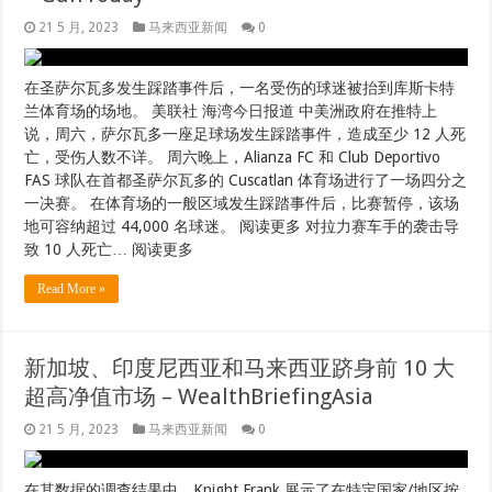
一决赛。 在体育场的一般区域发生踩踏事件后，比赛暂停，该场
地可容纳超过 44,000 名球迷。 阅读更多 对拉力赛车手的袭击导
致 10 人死亡… 阅读更多
Read More »
新加坡、印度尼西亚和马来西亚跻身前 10 大
超高净值市场 – WealthBriefingAsia
21 5 月, 2023
马来西亚新闻
0
在其数据的调查结果中，Knight Frank 展示了在特定国家/地区按
财富排名“1%”的条件。 房地产顾问的数据显示，亚太地区超高净
值人口的增长在未来五年内仍将以 40% 的强劲速度放缓，而在截
至 2022 年的五年内这一增长率为 51% 莱坊. 新加坡、马来西亚
和印度尼西亚跻身增长最快的 10 个超高净值市场之列，其富裕人
口增长了 7% 至 9%。 也就是说，随着股票和债券市场的下跌，
2022 年超高净值人士的数量有所减少。 该公司确定了水平… 阅
读更多