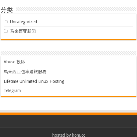
hosted by
kom.cc
重要声明：本网站是以即时上载文章的方式运作，本站对所有文章的真
实性、完整性及立场等，不负任何法律责任。 而一切文章内容只代表发
文者个人意见，并非本网站之立场，用户不应信赖内容，并应自行判断
内容之真实性。 发文者拥有在MALAYSIA.KOM.CC 张贴的文章。由于本
站是受到「即时发表」运作方式所规限，故不能完全监察所有即时文
章， 若读者发现有留言出现问题，请联络我们。本站有权删除任何留言
及拒绝任何人士发文。切勿撰写粗言秽语、诽谤、渲染色情暴力或人身
攻击的言论，敬请自律。本网站保留一切法律权利。