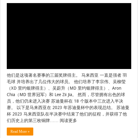
他们是这项著名赛事的三届奖牌得主。 马来西亚 一直是强者 羽
毛球 并培养出了几位伟大的球员。 他们培养了李宗伟、吴柳莹
（XD 里约银牌得主）、吴蔚升（MD 里约银牌得主）、Aron
Chia（MD 世界冠军）和 Lee Zii Jia。 然而，尽管拥有出色的球
员，他们仍未进入决赛 苏迪曼杯在 18 个版本中三次进入半决
赛。 以下是马来西亚在 2023 年苏迪曼杯中的表现总结。 苏迪曼
杯 2023 马来西亚队在半决赛中结束了他们的征程，并获得了他
们历史上的第三枚铜牌…… 阅读更多
Read More »
阿布扎比王储谢赫哈立德抵达马来西亚进行正
式访问 – GulfToday
21 5 月, 2023
马来西亚新闻
0
哈桑纳尔·易卜拉欣亲王周日会见谢赫·哈立德·本·穆罕默德·本·扎耶