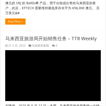
澳元的 SRJ 的 BoltEx® 产品，用于出租或出售给马来西亚的客
户，此后，EFTECH 需要维持最低库存水平为 656,000 澳元。 百
万美元&# …
Read More »
马来西亚旅游局开始销售任务 – TTR Weekly
21 5 月, 2023
马来西亚新闻
0
吉隆坡，2023 年 5 月 22 日：本周，马来西亚旅游局率领一个销
售团前往达卡旅游交易会 (DTM) 2023 和几个主要城市，包括孟
加拉国的达卡、吉大港和锡尔赫特。 由马来西亚旅游局国际推广
部（亚洲和非洲）副总监 Hafiz Hazin 率领的马来西亚代表团由旅
游经营者、旅行社、酒店经营者、航空公司以及旅游和活动提供
商组成，其中包括来自马来西亚医疗保健旅游委员会（MHTC）
和马来西亚教育部的代表全球服务 (EMGS)。 图片来源：马来西
亚旅游局。 销售团参观达卡旅游市场。 随着对替代旅行体验的需
求不断增长，马来西亚已经…… 阅读更多