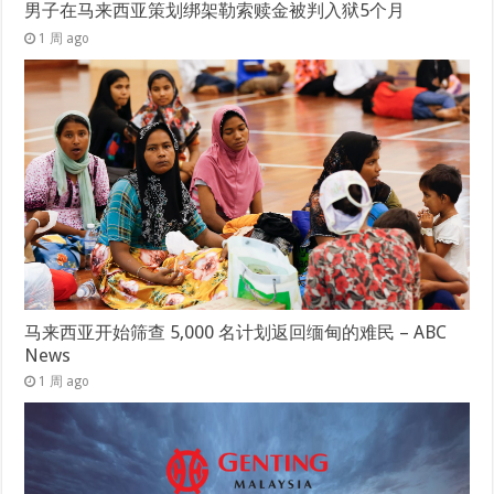
男子在马来西亚策划绑架勒索赎金被判入狱5个月
1 周 ago
马来西亚开始筛查 5,000 名计划返回缅甸的难民 – ABC
News
1 周 ago