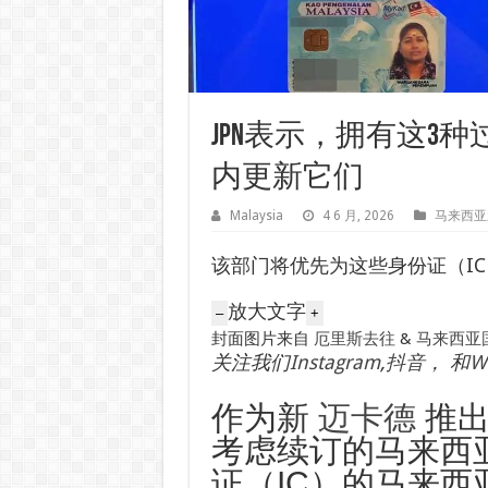
JPN表示，拥有这3种
内更新它们
Malaysia
4 6 月, 2026
马来西亚
该部门将优先为这些身份证（I
放大文字
–
+
封面图片来自
厄里斯去往
&
马来西亚国家
关注我们
Instagram
,
抖音
， 和
W
作为新
迈卡德
推
考虑续订的马来西
证（IC）的马来西