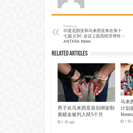
Previous
印度尼西亚和马来西亚将在第十
七届 JCBC 会议上提高经济弹性 –
ANTARA News
Related Articles
马来西
男子在马来西亚策划绑架勒
计划返
索赎金被判入狱5个月
New
1 周 
1 周 ago