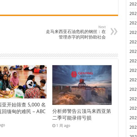
202
202
202
Next
走马来西亚石油危机的钢丝：在
202
管理赤字的同时协助社会
202
202
202
202
202
202
202
亚开始筛查 5,000 名
202
分析师警告云顶马来西亚第
回缅甸的难民 – ABC
二季可能录得亏损
s
202
ago
1 周 ago
202
202