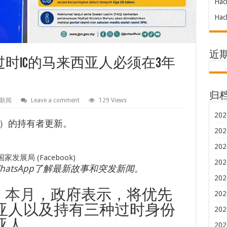
Hac
Hac
近
过时IC的马来西亚人必须在3年
归
新闻
Leave a comment
129 Views
202
C）的持有者更新。
202
202
发展局 (Facebook)
202
hatsApp
了解最新故事和突发新闻。
202
出
本月
，政府表示，将优先
202
亚人以及持有三种过时身份
202
亚人
202