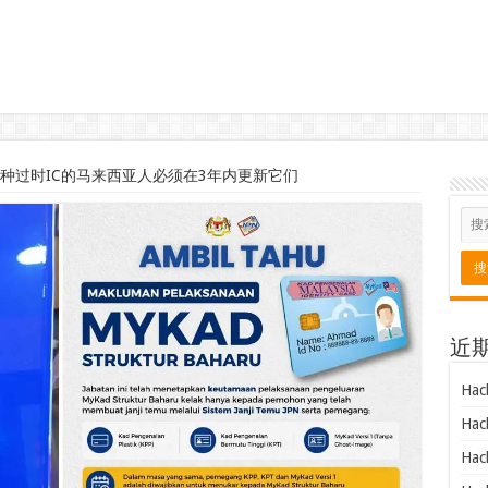
3种过时IC的马来西亚人必须在3年内更新它们
近
Hac
Hac
Hac