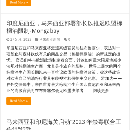
Read More »
印度尼西亚，马来西亚部署部长以推迟欧盟棕
榈油限制-Mongabay
27 5 月, 2023
马来西亚新闻
0
印度尼西亚和马来西亚将派遣高级官员前往布鲁塞尔，表达对一
项禁止与森林砍伐有关的商品交易（包括棕榈油）的新规定的担
忧。 官员们将与欧洲政策制定者会面，讨论如何最大限度地减少
法规对棕榈油生产商，尤其是小农户的影响。 世界上最大的两个
棕榈油生产国长期以来一直抗议欧盟的棕榈油政策，称这些政策
对欧洲自己的油籽行业具有歧视性和保护主义色彩。 雅加达——
在外交僵局中，来自世界最大棕榈油生产国印度尼西亚和马来西
亚的高级官员将在布鲁塞尔会见欧盟决策者…… 阅读更多
Read More »
马来西亚和印尼海关启动“2023 年禁毒联合工
作组”行动