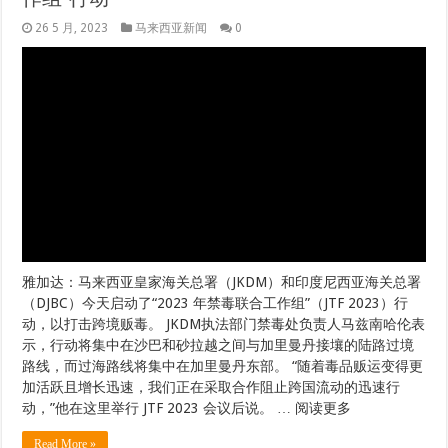
26 5 月, 2023
马来西亚新闻
0
雅加达：马来西亚皇家海关总署（JKDM）和印度尼西亚海关总署
（DJBC）今天启动了“2023 年禁毒联合工作组”（JTF 2023）行
动，以打击跨境贩毒。 JKDM执法部门禁毒处负责人马兹南哈伦表
示，行动将集中在沙巴和砂拉越之间与加里曼丹接壤的陆路过境
路线，而过海路线将集中在加里曼丹东部。 “随着毒品贩运变得更
加活跃且增长迅速，我们正在采取合作阻止跨国流动的迅速行
动，”他在这里举行 JTF 2023 会议后说。 … 阅读更多
Read More »