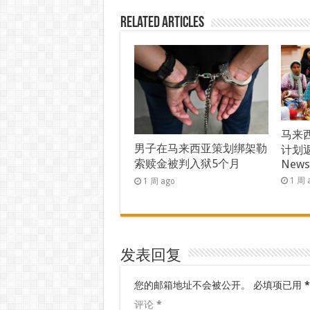
Related Articles
马来西
男子在马来西亚策划绑架勒
计划返
索赎金被判入狱5个月
New
1 周 
1 周 ago
发表回复
您的邮箱地址不会被公开。
必填项已用
*
评论
*