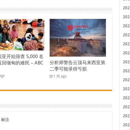
202
202
202
202
202
202
亚开始筛查 5,000 名
202
分析师警告云顶马来西亚第
回缅甸的难民 – ABC
二季可能录得亏损
s
202
ago
1 周 ago
202
202
202
202
202
标注
202