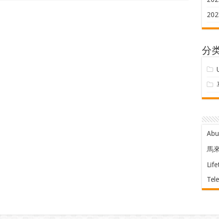
202
分
Ab
馬
Life
Tel