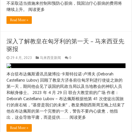
据前卫生总监丹斯里诺希山阿都拉医生的说法，如果利益相关者
不采取适当措施来控制和预防心脏病，我国治疗心脏病的费用将
继续上升。 阅读更多
Read More »
深入了解教皇在匈牙利的第一天 – 马来西亚先
驱报
29 4 月, 2023
马来西亚新闻
0
本台驻布达佩斯通讯员黛博拉·卡斯特拉诺·卢博夫 (Deborah
Castellano Lubov) 回顾了教皇方济各前往匈牙利进行使徒之旅的
第一天，期间他会见了该国的民政当局以及当地教会的神职人员
和献身修士。 2023 年 4 月 29 日 联合大教堂前的广场 作者：
Deborah Castellano Lubov – 布达佩斯根据他第 41 次使徒出国旅
行的座右铭，“基督是我们的未来”，教皇弗朗西斯周五晚上结束了
他在布达佩斯的第一个完整的一天，警告不要内心疲惫，他指
出，这会导致平庸，而是提供…… 阅读更多
Read More »