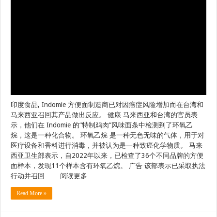
印度食品, Indomie 方便面制造商已对因癌症风险增加而在台湾和
马来西亚召回其产品做出反应。 健康 马来西亚和台湾的官员表
示，他们在 Indomie 的“特制鸡肉”风味面条中检测到了环氧乙
烷，这是一种化合物。 环氧乙烷 是一种无色无味的气体，用于对
医疗设备和香料进行消毒，并被认为是一种致癌化学物质。 马来
西亚卫生部表示，自2022年以来，已检查了36个不同品牌的方便
面样本，发现11个样本含有环氧乙烷。 广告 该部表示已采取执法
行动并召回…… 阅读更多
Read More »