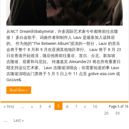
从NCT Dream到Babymetal，许多国际艺术家今年都将前往吉隆
坡！ 多白金歌手、词曲作者和制作人 Lauv 是最新加入该阵容
的。 作为他的“The Between Album”巡演的一部分，Lauv 的音乐
会将于整个 8 月和 9 月在亚洲其他地区举行。 Lauv 将于 8 月 23
日在香港开始巡演，随后他将前往曼谷、首尔、台北、新加坡、
吉隆坡、宿雾和马尼拉。 特邀嘉宾 Alexander23 将在所有重要日
期支持这位艺术家。 Lauv 吉隆坡演唱会：你需要知道的事 Lauv
吉隆坡演唱会门票将于 5 月 5 日上午 11 点至 golive-asia.com ⁠或
GoLive& …
Read More »
5
« First
...
«
3
4
6
7
»
10
Page 5 of 76
20
30
...
Last »