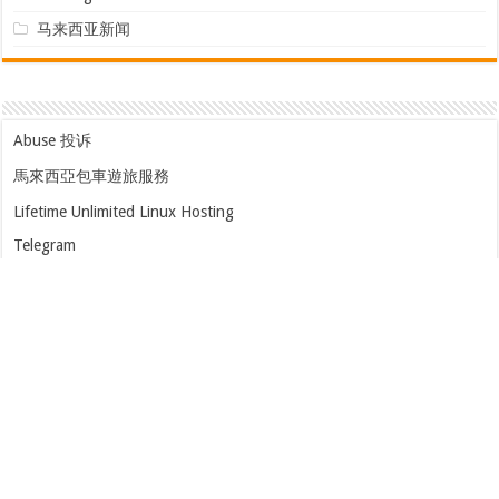
Uncategorized
马来西亚新闻
Abuse 投诉
馬來西亞包車遊旅服務
Lifetime Unlimited Linux Hosting
Telegram
hosted by
kom.cc
重要声明：本网站是以即时上载文章的方式运作，本站对所有文章的真
实性、完整性及立场等，不负任何法律责任。 而一切文章内容只代表发