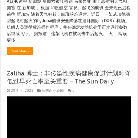
AI346途中 新加坡 星期六被转移到 马来西亚 由于恶劣的天气和
拥塞 在 新加坡， 根据 印度航空 官员。起飞的航班 金奈现已启程
前往 新加坡 随着天气好转，航班获准运营。近日，一架从加德满
都起飞时起火的flydubai航班安全降落在迪拜国际（DXB）机场。
机组人员遵循标准操作程序，并在确定发动机处于正常运行参数
后继续飞行。 据报道，这架飞机在被鸟击中后起火。 火… 阅读
更多
Read More »
Zaliha 博士：非传染性疾病健康促进计划对降
低过早死亡率至关重要 – The Sun Daily
29 4 月, 2023
马来西亚新闻
0