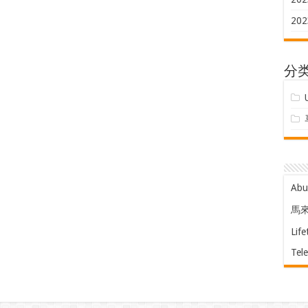
202
分
Ab
馬
Life
Tel