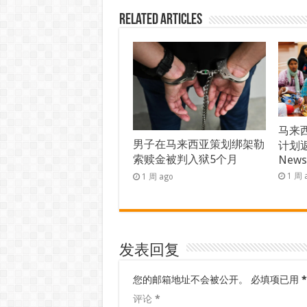
Related Articles
马来西
男子在马来西亚策划绑架勒
计划返
索赎金被判入狱5个月
New
1 周 
1 周 ago
发表回复
您的邮箱地址不会被公开。
必填项已用
*
评论
*