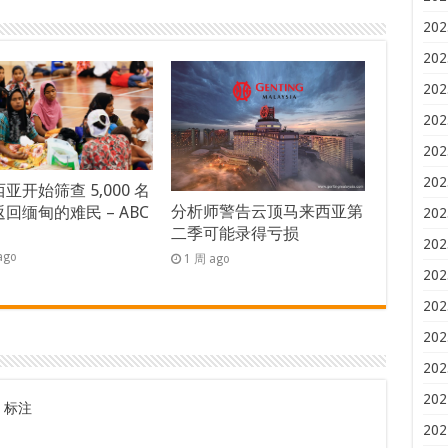
202
202
202
202
202
202
亚开始筛查 5,000 名
分析师警告云顶马来西亚第
回缅甸的难民 – ABC
202
二季可能录得亏损
s
202
ago
1 周 ago
202
202
202
202
202
标注
202