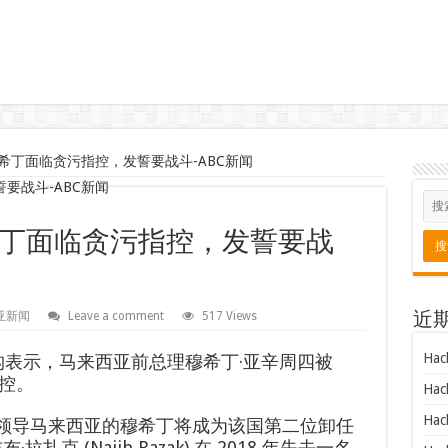
希丁面临贪污指控，发誓要战斗-ABC新闻
丁面临贪污指控，发誓要战
亚新闻
Leave a comment
517 Views
近
Hac
构表示，马来西亚前总理穆希丁·亚辛周四被
控。
Hac
Hac
 年 8 月领导马来西亚的穆希丁将成为该国第二位卸任
克 (Najib Razak) 在 2018 年失去一名