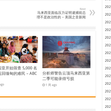
202
Next
马来西亚面临压力证明逮捕前总
202
理不是政治性的 – 美国之音新闻
202
202
202
202
202
202
亚开始筛查 5,000 名
202
分析师警告云顶马来西亚第
回缅甸的难民 – ABC
202
二季可能录得亏损
s
202
ago
1 周 ago
202
202
202