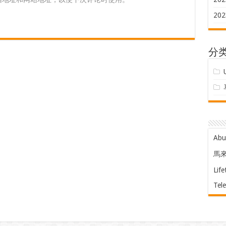
202
分
Ab
馬
Life
Tel