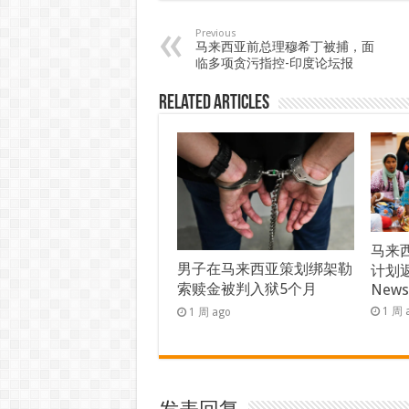
Previous
马来西亚前总理穆希丁被捕，面
临多项贪污指控-印度论坛报
Related Articles
马来西
男子在马来西亚策划绑架勒
计划返
索赎金被判入狱5个月
New
1 周 
1 周 ago