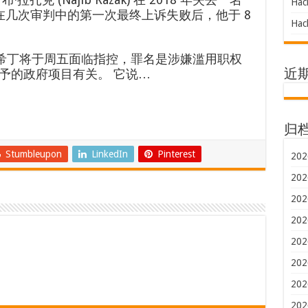
Hac
在几次审判中的第一次最终上诉失败后，他于 8
Hac
穆希丁将于周五面临指控，罪名是涉嫌滥用职权
予的政府项目有关。 它说…
近
归
Stumbleupon
LinkedIn
Pinterest
202
202
202
202
202
202
202
202