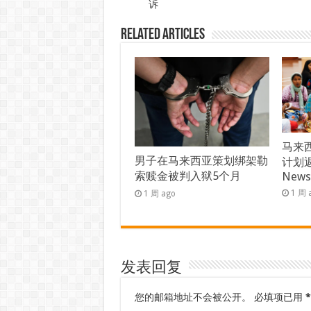
诉
Related Articles
马来西
男子在马来西亚策划绑架勒
计划返
索赎金被判入狱5个月
New
1 周 
1 周 ago
发表回复
您的邮箱地址不会被公开。
必填项已用
*