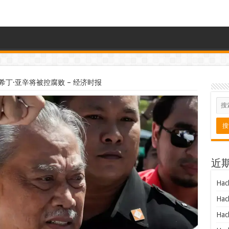
丁·亚辛将被控腐败 – 经济时报
近
Hac
Hac
Hac