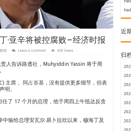
Hac
Hac
近
·亚辛将被控腐败 – 经济时报
新闻
Leave a comment
428 Views
归
告诉路透社，Muhyiddin Yassin 将于周
202
。
202
CC) 主席，
阿占峇基
，没有提供更多细节，但表
202
声明。
202
 年间担任了 17 个月的总理，他于周四上午抵达反贪
202
202
选举中输给总理安瓦尔·易卜拉欣以来，穆海丁及
202
202