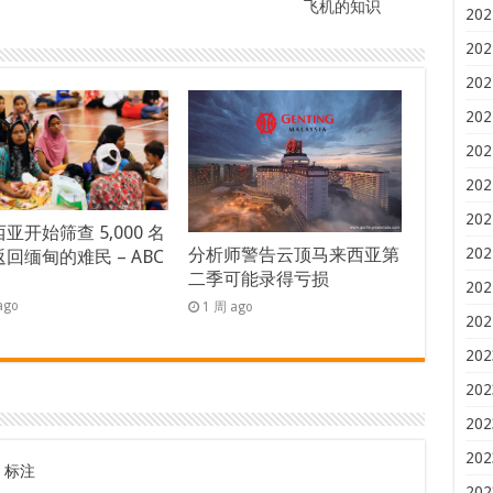
飞机的知识
202
202
202
202
202
202
202
亚开始筛查 5,000 名
202
分析师警告云顶马来西亚第
回缅甸的难民 – ABC
二季可能录得亏损
s
202
ago
1 周 ago
202
202
202
202
202
标注
202