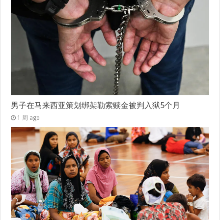
男子在马来西亚策划绑架勒索赎金被判入狱5个月
1 周 ago