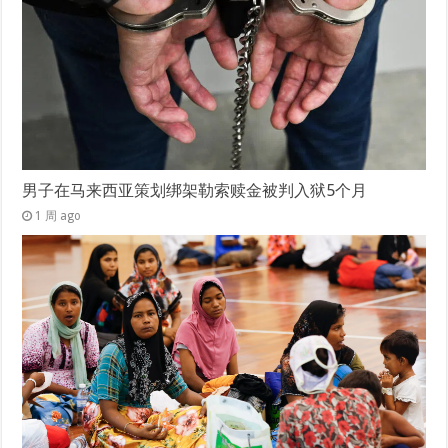
男子在马来西亚策划绑架勒索赎金被判入狱5个月
1 周 ago