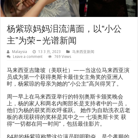
杨紫琼妈妈泪流满面，以“小公
主”为荣 – 光谱新闻
Malaysia
13 3 月, 2023
马来西亚新闻
Leave a comment
769 Views
马来西亚吉隆坡（美联社）——当这位马来西亚演
员成为第一个获得奥斯卡最佳女主角奖的亚洲人
时，杨紫琼的母亲为她的“小公主”高兴得哭了。
周一早上在马来西亚举行的特别奥斯卡颁奖晚会
上，杨的家人和两名内阁部长是支持者中的一员，
他们为杨的获奖而欢呼雀跃。 她作为自助洗衣店老
板的表现获得的奖杯是其中之一
七项奥斯卡奖
获
得“一切都在同一时间”，包括最佳影片。
84岁的杨紫琼称赞这位演员聪明勤奋，是个孝顺的